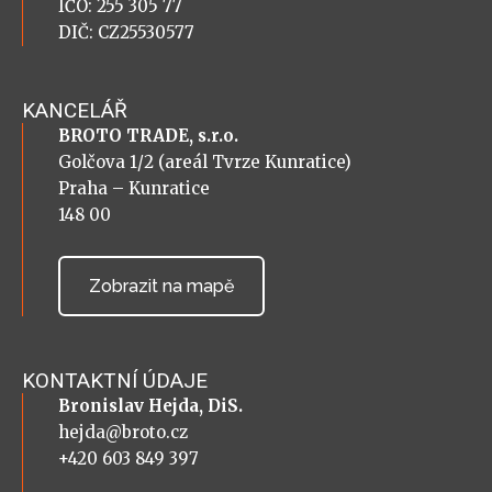
IČO: 255 305 77
DIČ: CZ25530577
KANCELÁŘ
BROTO TRADE, s.r.o.
Golčova 1/2 (areál Tvrze Kunratice)
Praha – Kunratice
148 00
Zobrazit na mapě
KONTAKTNÍ ÚDAJE
Bronislav Hejda, DiS.
hejda@broto.cz
+420 603 849 397