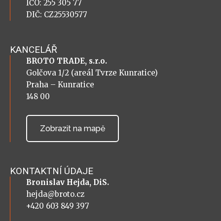
IČO: 255 305 77
DIČ: CZ25530577
KANCELÁŘ
BROTO TRADE, s.r.o.
Golčova 1/2 (areál Tvrze Kunratice)
Praha – Kunratice
148 00
Zobrazit na mapě
KONTAKTNÍ ÚDAJE
Bronislav Hejda, DiS.
hejda@broto.cz
+420 603 849 397