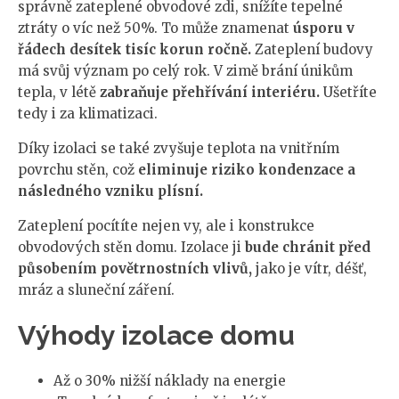
správně zateplené obvodové zdi, snížíte tepelné
ztráty o víc než 50%. To může znamenat
úsporu v
řádech desítek tisíc korun ročně.
Zateplení budovy
má svůj význam po celý rok. V zimě brání únikům
tepla, v létě
zabraňuje přehřívání interiéru.
Ušetříte
tedy i za klimatizaci.
Díky izolaci se také zvyšuje teplota na vnitřním
povrchu stěn, což
eliminuje riziko kondenzace a
následného vzniku plísní.
Zateplení pocítíte nejen vy, ale i konstrukce
obvodových stěn domu. Izolace ji
bude chránit před
působením povětrnostních vlivů,
jako je vítr, déšť,
mráz a sluneční záření.
Výhody izolace domu
Až o 30% nižší náklady na energie