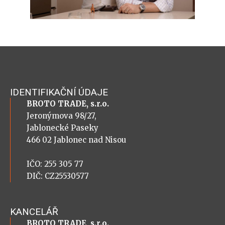
IDENTIFIKAČNÍ ÚDAJE
BROTO TRADE, s.r.o.
Jeronýmova 98/27,
Jablonecké Paseky
466 02 Jablonec nad Nisou
IČO: 255 305 77
DIČ: CZ25530577
KANCELÁŘ
BROTO TRADE, s.r.o.