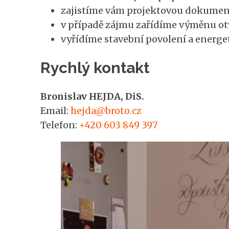
zajistíme vám projektovou dokumen
v případě zájmu zařídíme výměnu ot
vyřídíme stavební povolení a energet
Rychlý kontakt
Bronislav HEJDA, DiS.
Email:
hejda@broto.cz
Telefon:
+420 603 849 397