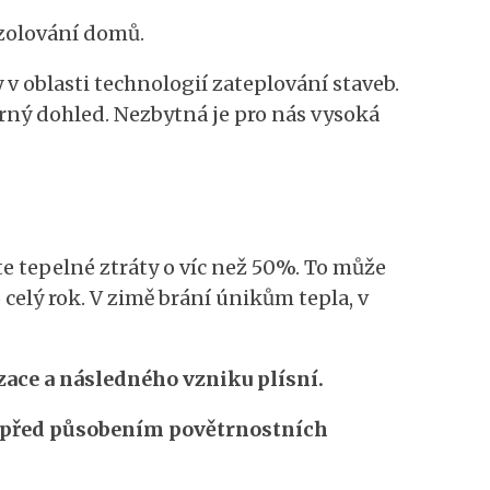
 izolování domů.
 oblasti technologií zateplování staveb.
rný dohled. Nezbytná je pro nás vysoká
e tepelné ztráty o víc než 50%. To může
elý rok. V zimě brání únikům tepla, v
ace a následného vzniku plísní.
 před působením povětrnostních