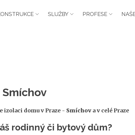
KONSTRUKCE
SLUŽBY
PROFESE
NAŠE
- Smíchov
e izolaci domu v Praze -
Smíchov
a v celé Praze
 váš rodinný či bytový dům?