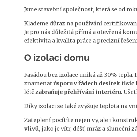
Jsme stavební společnost, která se od roku
Klademe důraz na používání certifikovaný
Je pro nás důležitá přímá a otevřená ko
efektivita a kvalita práce a precizní řešení
O izolaci domu
Fasádou bez izolace uniká až 30% tepla. 
znamenat
úsporu v řádech desítek tisíc
létě
zabraňuje přehřívání interiéru.
Ušetř
Díky izolaci se také zvyšuje teplota na v
Zateplení pocítíte nejen vy, ale i konstr
vlivů,
jako je vítr, déšť, mráz a sluneční z