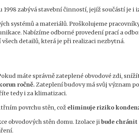
 1998 zabývá stavební činností, jejíž součástí je i
ch systémů a materiálů. Proškolujeme pracovníky v
munikace. Nabízíme odborné provedení prací a odbo
 všech detailů, která je při realizaci nezbytná.
Pokud máte správně zateplené obvodové zdi, snížít
 korun ročně.
Zateplení budovy má svůj význam po c
íte tedy i za klimatizaci.
nitřním povrchu stěn, což
eliminuje riziko kondenz
ukce obvodových stěn domu. Izolace ji
bude chránit
áření.