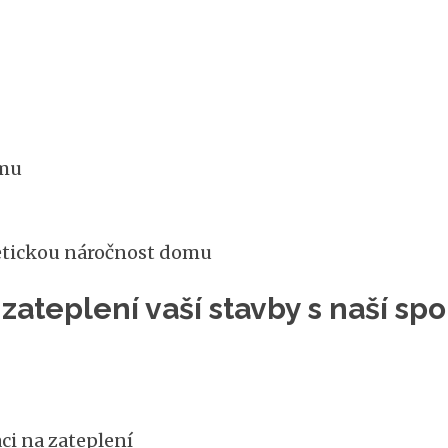
omu
etickou náročnost domu
zateplení vaší stavby s naší s
ci na zateplení