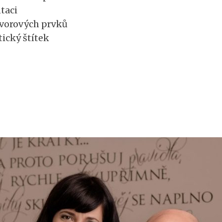
taci
vorových prvků
ický štítek