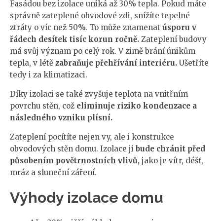
Fasádou bez izolace uniká až 30% tepla. Pokud máte
správně zateplené obvodové zdi, snížíte tepelné
ztráty o víc než 50%. To může znamenat
úsporu v
řádech desítek tisíc korun ročně.
Zateplení budovy
má svůj význam po celý rok. V zimě brání únikům
tepla, v létě
zabraňuje přehřívání interiéru.
Ušetříte
tedy i za klimatizaci.
Díky izolaci se také zvyšuje teplota na vnitřním
povrchu stěn, což
eliminuje riziko kondenzace a
následného vzniku plísní.
Zateplení pocítíte nejen vy, ale i konstrukce
obvodových stěn domu. Izolace ji
bude chránit před
působením povětrnostních vlivů,
jako je vítr, déšť,
mráz a sluneční záření.
Výhody izolace domu