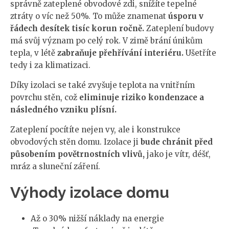
správně zateplené obvodové zdi, snížíte tepelné
ztráty o víc než 50%. To může znamenat
úsporu v
řádech desítek tisíc korun ročně.
Zateplení budovy
má svůj význam po celý rok. V zimě brání únikům
tepla, v létě
zabraňuje přehřívání interiéru.
Ušetříte
tedy i za klimatizaci.
Díky izolaci se také zvyšuje teplota na vnitřním
povrchu stěn, což
eliminuje riziko kondenzace a
následného vzniku plísní.
Zateplení pocítíte nejen vy, ale i konstrukce
obvodových stěn domu. Izolace ji
bude chránit před
působením povětrnostních vlivů,
jako je vítr, déšť,
mráz a sluneční záření.
Výhody izolace domu
Až o 30% nižší náklady na energie