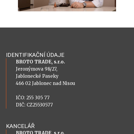
IDENTIFIKAČNÍ ÚDAJE
BROTO TRADE, s.r.o.
Jeronýmova 98/27,
Jablonecké Paseky
466 02 Jablonec nad Nisou
IČO: 255 305 77
DIČ: CZ25530577
KANCELÁŘ
BROTO TRADE, s.r.o.