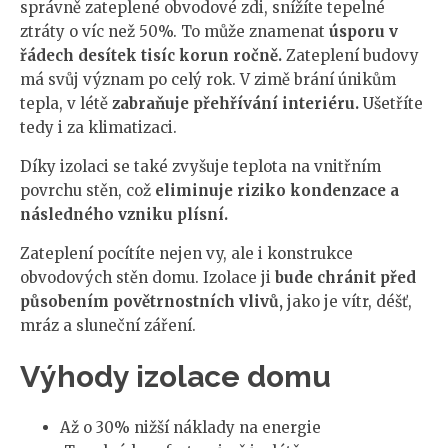
správně zateplené obvodové zdi, snížíte tepelné
ztráty o víc než 50%. To může znamenat
úsporu v
řádech desítek tisíc korun ročně.
Zateplení budovy
má svůj význam po celý rok. V zimě brání únikům
tepla, v létě
zabraňuje přehřívání interiéru.
Ušetříte
tedy i za klimatizaci.
Díky izolaci se také zvyšuje teplota na vnitřním
povrchu stěn, což
eliminuje riziko kondenzace a
následného vzniku plísní.
Zateplení pocítíte nejen vy, ale i konstrukce
obvodových stěn domu. Izolace ji
bude chránit před
působením povětrnostních vlivů,
jako je vítr, déšť,
mráz a sluneční záření.
Výhody izolace domu
Až o 30% nižší náklady na energie