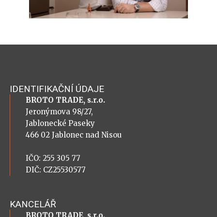
IDENTIFIKAČNÍ ÚDAJE
BROTO TRADE, s.r.o.
Jeronýmova 98/27,
Jablonecké Paseky
466 02 Jablonec nad Nisou
IČO: 255 305 77
DIČ: CZ25530577
KANCELÁŘ
BROTO TRADE, s.r.o.