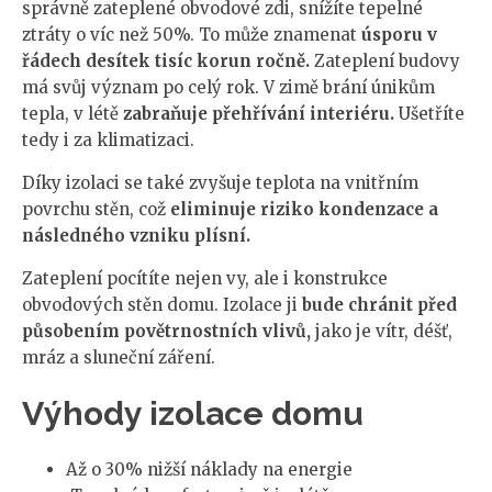
správně zateplené obvodové zdi, snížíte tepelné
ztráty o víc než 50%. To může znamenat
úsporu v
řádech desítek tisíc korun ročně.
Zateplení budovy
má svůj význam po celý rok. V zimě brání únikům
tepla, v létě
zabraňuje přehřívání interiéru.
Ušetříte
tedy i za klimatizaci.
Díky izolaci se také zvyšuje teplota na vnitřním
povrchu stěn, což
eliminuje riziko kondenzace a
následného vzniku plísní.
Zateplení pocítíte nejen vy, ale i konstrukce
obvodových stěn domu. Izolace ji
bude chránit před
působením povětrnostních vlivů,
jako je vítr, déšť,
mráz a sluneční záření.
Výhody izolace domu
Až o 30% nižší náklady na energie