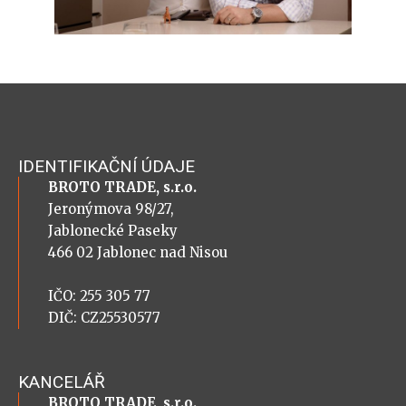
IDENTIFIKAČNÍ ÚDAJE
BROTO TRADE, s.r.o.
Jeronýmova 98/27,
Jablonecké Paseky
466 02 Jablonec nad Nisou
IČO: 255 305 77
DIČ: CZ25530577
KANCELÁŘ
BROTO TRADE, s.r.o.