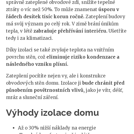
správně zateplené obvodové zdi, snížíte tepelné
ztráty o víc než 50%. To může znamenat
úsporu v
řádech desítek tisíc korun ročně.
Zateplení budovy
má svůj význam po celý rok. V zimě brání únikům
tepla, v létě
zabraňuje přehřívání interiéru.
Ušetříte
tedy i za klimatizaci.
Díky izolaci se také zvyšuje teplota na vnitřním
povrchu stěn, což
eliminuje riziko kondenzace a
následného vzniku plísní.
Zateplení pocítíte nejen vy, ale i konstrukce
obvodových stěn domu. Izolace ji
bude chránit před
působením povětrnostních vlivů,
jako je vítr, déšť,
mráz a sluneční záření.
Výhody izolace domu
Až o 30% nižší náklady na energie