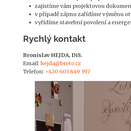
zajistíme vám projektovou dokumen
v případě zájmu zařídíme výměnu ot
vyřídíme stavební povolení a energet
Rychlý kontakt
Bronislav HEJDA, DiS.
Email:
hejda@broto.cz
Telefon:
+420 603 849 397