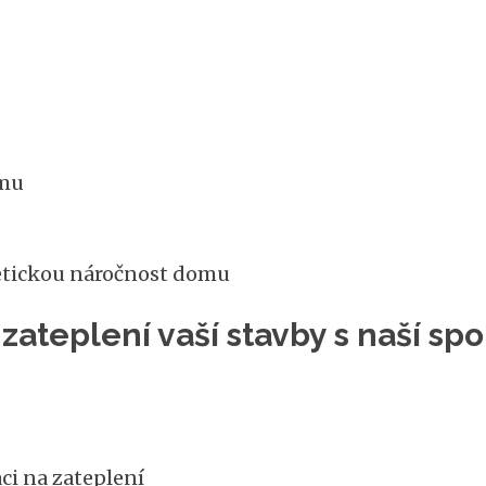
omu
etickou náročnost domu
zateplení vaší stavby s naší s
ci na zateplení