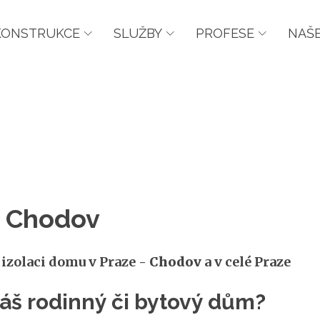
KONSTRUKCE
SLUŽBY
PROFESE
NAŠE
- Chodov
 izolaci domu v Praze -
Chodov
a v celé Praze
 váš rodinný či bytový dům?