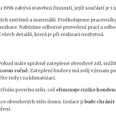
 1998 zabývá stavební činností, jejíž součástí je i
ch systémů a materiálů. Proškolujeme pracovníky v
munikace. Nabízíme odborné provedení prací a odbo
 všech detailů, která je při realizaci nezbytná.
Pokud máte správně zateplené obvodové zdi, snížít
 korun ročně.
Zateplení budovy má svůj význam po c
íte tedy i za klimatizaci.
nitřním povrchu stěn, což
eliminuje riziko kondenz
ukce obvodových stěn domu. Izolace ji
bude chránit
áření.