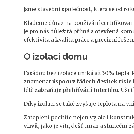
Jsme stavební společnost, která se od roku
Klademe důraz na používání certifikovaný
Je pro nás důležitá přímá a otevřená ko
efektivita a kvalita práce a precizní řešení
O izolaci domu
Fasádou bez izolace uniká až 30% tepla. 
znamenat
úsporu v řádech desítek tisíc
létě
zabraňuje přehřívání interiéru.
Ušetř
Díky izolaci se také zvyšuje teplota na v
Zateplení pocítíte nejen vy, ale i konstr
vlivů,
jako je vítr, déšť, mráz a sluneční z