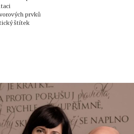
taci
vorových prvků
ický štítek