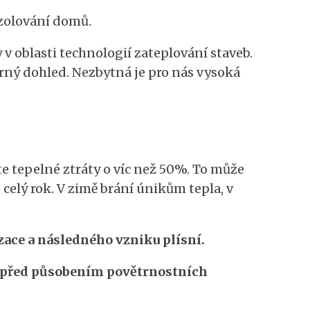
 izolování domů.
 oblasti technologií zateplování staveb.
rný dohled. Nezbytná je pro nás vysoká
e tepelné ztráty o víc než 50%. To může
elý rok. V zimě brání únikům tepla, v
ace a následného vzniku plísní.
 před působením povětrnostních