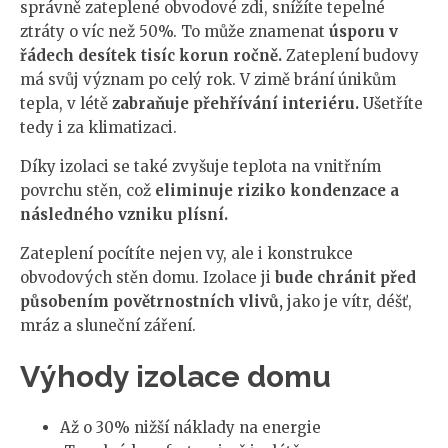
správně zateplené obvodové zdi, snížíte tepelné
ztráty o víc než 50%. To může znamenat
úsporu v
řádech desítek tisíc korun ročně.
Zateplení budovy
má svůj význam po celý rok. V zimě brání únikům
tepla, v létě
zabraňuje přehřívání interiéru.
Ušetříte
tedy i za klimatizaci.
Díky izolaci se také zvyšuje teplota na vnitřním
povrchu stěn, což
eliminuje riziko kondenzace a
následného vzniku plísní.
Zateplení pocítíte nejen vy, ale i konstrukce
obvodových stěn domu. Izolace ji
bude chránit před
působením povětrnostních vlivů,
jako je vítr, déšť,
mráz a sluneční záření.
Výhody izolace domu
Až o 30% nižší náklady na energie