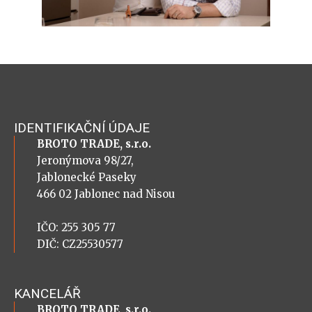
IDENTIFIKAČNÍ ÚDAJE
BROTO TRADE, s.r.o.
Jeronýmova 98/27,
Jablonecké Paseky
466 02 Jablonec nad Nisou
IČO: 255 305 77
DIČ: CZ25530577
KANCELÁŘ
BROTO TRADE, s.r.o.