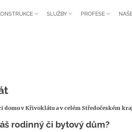
KONSTRUKCE
SLUŽBY
PROFESE
NAŠE
át
ci domu v Křivoklátu a v celém Středočeském kraj
 váš rodinný či bytový dům?