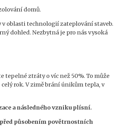
 izolování domů.
 oblasti technologií zateplování staveb.
rný dohled. Nezbytná je pro nás vysoká
e tepelné ztráty o víc než 50%. To může
elý rok. V zimě brání únikům tepla, v
ace a následného vzniku plísní.
 před působením povětrnostních