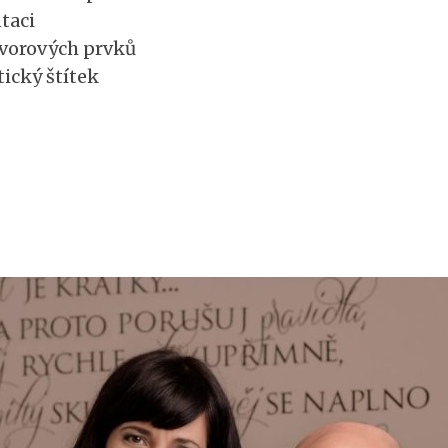
taci
vorových prvků
ický štítek