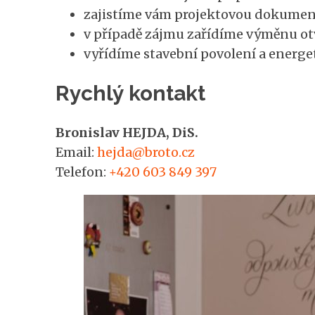
zajistíme vám projektovou dokumen
v případě zájmu zařídíme výměnu ot
vyřídíme stavební povolení a energet
Rychlý kontakt
Bronislav HEJDA, DiS.
Email:
hejda@broto.cz
Telefon:
+420 603 849 397