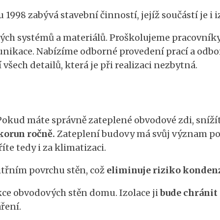
 1998 zabývá stavební činností, jejíž součástí je i
ch systémů a materiálů. Proškolujeme pracovníky v
munikace. Nabízíme odborné provedení prací a odbo
 všech detailů, která je při realizaci nezbytná.
Pokud máte správně zateplené obvodové zdi, snížít
 korun ročně.
Zateplení budovy má svůj význam po c
íte tedy i za klimatizaci.
nitřním povrchu stěn, což
eliminuje riziko kondenz
ukce obvodových stěn domu. Izolace ji
bude chránit
áření.