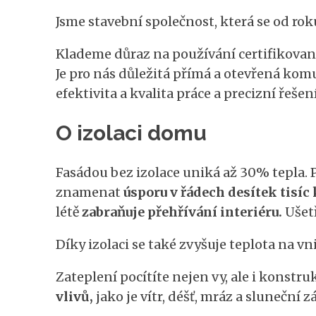
Jsme stavební společnost, která se od roku
Klademe důraz na používání certifikovaný
Je pro nás důležitá přímá a otevřená ko
efektivita a kvalita práce a precizní řešení
O izolaci domu
Fasádou bez izolace uniká až 30% tepla. 
znamenat
úsporu v řádech desítek tisíc
létě
zabraňuje přehřívání interiéru.
Ušetř
Díky izolaci se také zvyšuje teplota na v
Zateplení pocítíte nejen vy, ale i konstr
vlivů,
jako je vítr, déšť, mráz a sluneční z