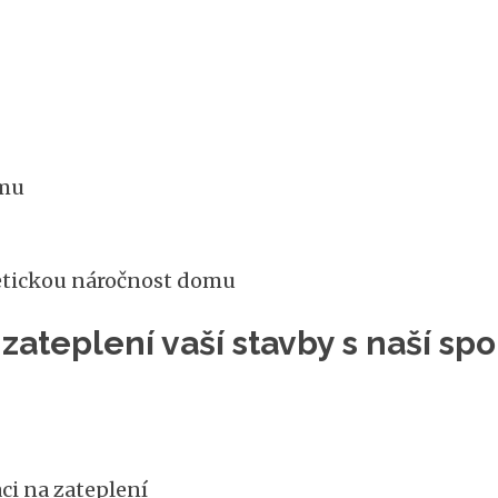
omu
etickou náročnost domu
zateplení vaší stavby s naší s
ci na zateplení