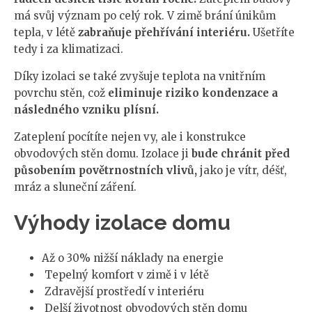
má svůj význam po celý rok. V zimě brání únikům
tepla, v létě
zabraňuje přehřívání interiéru.
Ušetříte
tedy i za klimatizaci.
Díky izolaci se také zvyšuje teplota na vnitřním
povrchu stěn, což
eliminuje riziko kondenzace a
následného vzniku plísní.
Zateplení pocítíte nejen vy, ale i konstrukce
obvodových stěn domu. Izolace ji
bude chránit před
působením povětrnostních vlivů,
jako je vítr, déšť,
mráz a sluneční záření.
Výhody izolace domu
Až o 30% nižší náklady na energie
Tepelný komfort v zimě i v létě
Zdravější prostředí v interiéru
Delší životnost obvodových stěn domu