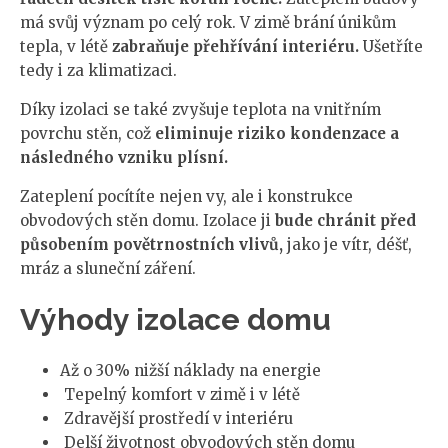
má svůj význam po celý rok. V zimě brání únikům
tepla, v létě
zabraňuje přehřívání interiéru.
Ušetříte
tedy i za klimatizaci.
Díky izolaci se také zvyšuje teplota na vnitřním
povrchu stěn, což
eliminuje riziko kondenzace a
následného vzniku plísní.
Zateplení pocítíte nejen vy, ale i konstrukce
obvodových stěn domu. Izolace ji
bude chránit před
působením povětrnostních vlivů,
jako je vítr, déšť,
mráz a sluneční záření.
Výhody izolace domu
Až o 30% nižší náklady na energie
Tepelný komfort v zimě i v létě
Zdravější prostředí v interiéru
Delší životnost obvodových stěn domu