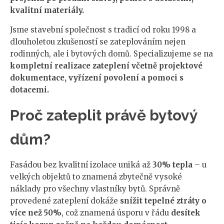
kvalitní materiály.
Jsme stavební společnost s tradicí od roku 1998 a
dlouholetou zkušeností se zateplováním nejen
rodinných, ale i bytových domů. Specializujeme se na
kompletní realizace zateplení včetně projektové
dokumentace, vyřízení povolení a pomoci s
dotacemi.
Proč zateplit právě bytový
dům?
Fasádou bez kvalitní izolace uniká až
30% tepla
– u
velkých objektů to znamená zbytečně vysoké
náklady pro všechny vlastníky bytů. Správně
provedené zateplení dokáže
snížit tepelné ztráty o
více než 50%
, což znamená úsporu v řádu
desítek