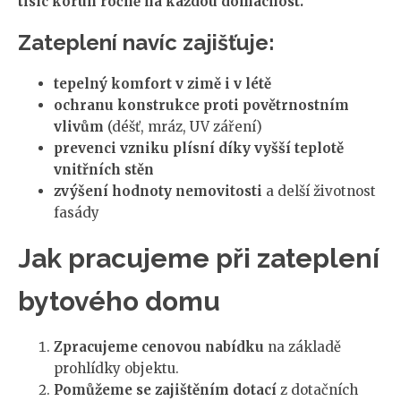
tisíc korun ročně na každou domácnost.
Zateplení navíc zajišťuje:
tepelný komfort v zimě i v létě
ochranu konstrukce proti povětrnostním
vlivům
(déšť, mráz, UV záření)
prevenci vzniku plísní díky vyšší teplotě
vnitřních stěn
zvýšení hodnoty nemovitosti
a delší životnost
fasády
Jak pracujeme při zateplení
bytového domu
Zpracujeme cenovou nabídku
na základě
prohlídky objektu.
Pomůžeme se zajištěním dotací
z dotačních