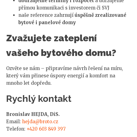
dodržujeme termíny i rozpočet
a udržujeme
přímou komunikaci s investorem či SVJ
naše reference zahrnují
úspěšně zrealizované
bytové i panelové domy
Zvažujete zateplení
vašeho bytového domu?
Ozvěte se nám – připravíme návrh řešení na míru,
který vám přinese úspory energií a komfort na
mnoho let dopředu.
Rychlý kontakt
Bronislav HEJDA, DiS.
Email:
hejda@broto.cz
Telefon:
+420 603 849 397