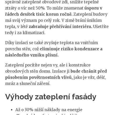
správně zateplené obvodové zdi, snížíte tepelné
ztráty o víc než 50%. To může znamenat
úsporu v
řádech desítek tisíc korun ročně.
Zateplení budovy
má svůj význam po celý rok. V zimě brání únikům
tepla, v létě
zabraňuje přehřívání interiéru.
Ušetříte
tedy i za klimatizaci.
Díky izolaci se také zvyšuje teplota na vnitřním
povrchu stěn, což
eliminuje riziko kondenzace a
následného vzniku plísní.
Zateplení pocítíte nejen vy, ale i konstrukce
obvodových stěn domu. Izolace ji
bude chránit před
působením povětrnostních vlivů,
jako je vítr, déšť,
mráz a sluneční záření.
Výhody zateplení fasády
Až o 30% nižší náklady na energie