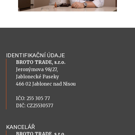
IDENTIFIKAČNÍ ÚDAJE
BROTO TRADE, s.r.o.
Jeronýmova 98/27,
Jablonecké Paseky
466 02 Jablonec nad Nisou
IČO: 255 305 77
DIČ: CZ25530577
KANCELÁŘ
BROTO TRADE, s.r.o.