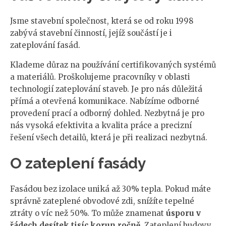
Jsme stavební společnost, která se od roku 1998
zabývá stavební činností, jejíž součástí je i
zateplování fasád.
Klademe důraz na používání certifikovaných systémů
a materiálů. Proškolujeme pracovníky v oblasti
technologií zateplování staveb. Je pro nás důležitá
přímá a otevřená komunikace. Nabízíme odborné
provedení prací a odborný dohled. Nezbytná je pro
nás vysoká efektivita a kvalita práce a precizní
řešení všech detailů, která je při realizaci nezbytná.
O zateplení fasády
Fasádou bez izolace uniká až 30% tepla. Pokud máte
správně zateplené obvodové zdi, snížíte tepelné
ztráty o víc než 50%. To může znamenat
úsporu v
řádech desítek tisíc korun ročně.
Zateplení budovy