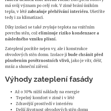
má svůj význam po celý rok. V zimě brání únikům
tepla, v létě
zabraňuje přehřívání interiéru.
Ušetříte
tedy i za klimatizaci.
Díky izolaci se také zvyšuje teplota na vnitřním
povrchu stěn, což
eliminuje riziko kondenzace a
následného vzniku plísní.
Zateplení pocítíte nejen vy, ale i konstrukce
obvodových stěn domu. Izolace ji
bude chránit před
působením povětrnostních vlivů,
jako je vítr, déšť,
mráz a sluneční záření.
Výhody zateplení fasády
Až o 30% nižší náklady na energie
Tepelný komfort v zimě i v létě
Zdravější prostředí v interiéru
Delší životnost obvodových stěn domu