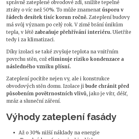
správně zateplené obvodové zdi, snížíte tepelné
ztráty o víc než 50%. To může znamenat
úsporu v
řádech desítek tisíc korun ročně.
Zateplení budovy
má svůj význam po celý rok. V zimě brání únikům
tepla, v létě
zabraňuje přehřívání interiéru.
Ušetříte
tedy i za klimatizaci.
Díky izolaci se také zvyšuje teplota na vnitřním
povrchu stěn, což
eliminuje riziko kondenzace a
následného vzniku plísní.
Zateplení pocítíte nejen vy, ale i konstrukce
obvodových stěn domu. Izolace ji
bude chránit před
působením povětrnostních vlivů,
jako je vítr, déšť,
mráz a sluneční záření.
Výhody zateplení fasády
Až o 30% nižší náklady na energie