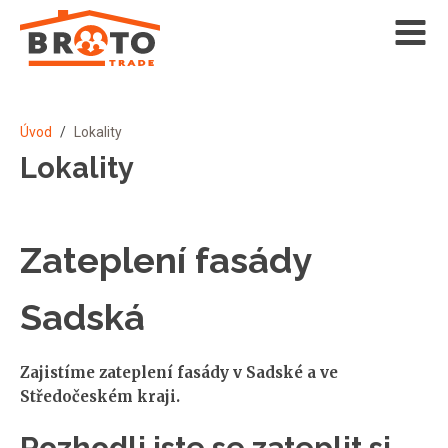
Úvod
/
Lokality
Lokality
Zateplení fasády
Sadská
Zajistíme zateplení fasády v Sadské a ve
Středočeském kraji.
Rozhodli jste se zateplit si