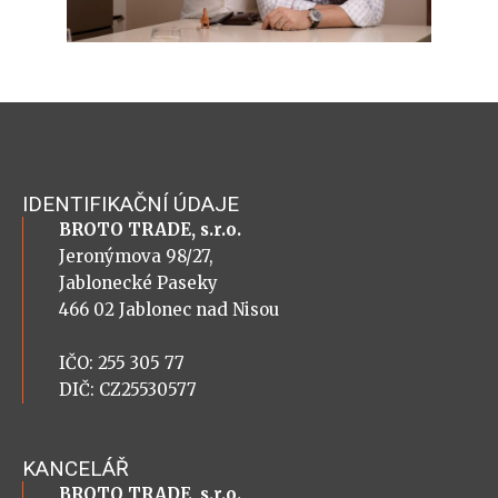
IDENTIFIKAČNÍ ÚDAJE
BROTO TRADE, s.r.o.
Jeronýmova 98/27,
Jablonecké Paseky
466 02 Jablonec nad Nisou
IČO: 255 305 77
DIČ: CZ25530577
KANCELÁŘ
BROTO TRADE, s.r.o.