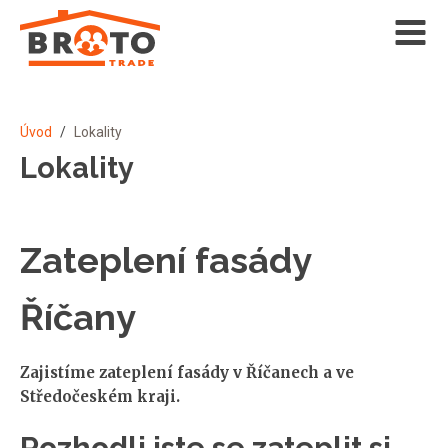
Úvod
/
Lokality
Lokality
Zateplení fasády
Říčany
Zajistíme zateplení fasády v Říčanech a ve
Středočeském kraji.
Rozhodli jste se zateplit si