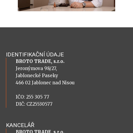
IDENTIFIKAČNÍ ÚDAJE
BROTO TRADE, s.r.o.
Jeronýmova 98/27,
Jablonecké Paseky
466 02 Jablonec nad Nisou
IČO: 255 305 77
DIČ: CZ25530577
KANCELÁŘ
BROTO TRADE, s.r.o.