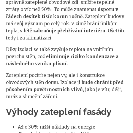
správně zateplené obvodové zdi, snížíte tepelné
ztráty o víc než 50%. To může znamenat
úsporu v
řádech desítek tisíc korun ročně.
Zateplení budovy
má svůj význam po celý rok. V zimě brání únikům
tepla, v létě
zabraňuje přehřívání interiéru.
Ušetříte
tedy i za klimatizaci.
Díky izolaci se také zvyšuje teplota na vnitřním
povrchu stěn, což
eliminuje riziko kondenzace a
následného vzniku plísní.
Zateplení pocítíte nejen vy, ale i konstrukce
obvodových stěn domu. Izolace ji
bude chránit před
působením povětrnostních vlivů,
jako je vítr, déšť,
mráz a sluneční záření.
Výhody zateplení fasády
Až o 30% nižší náklady na energie