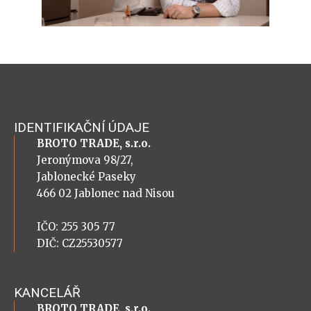
IDENTIFIKAČNÍ ÚDAJE
BROTO TRADE, s.r.o.
Jeronýmova 98/27,
Jablonecké Paseky
466 02 Jablonec nad Nisou
IČO: 255 305 77
DIČ: CZ25530577
KANCELÁŘ
BROTO TRADE, s.r.o.