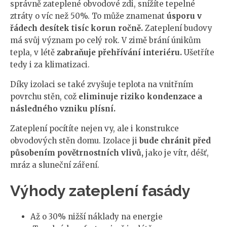
správně zateplené obvodové zdi, snížíte tepelné
ztráty o víc než 50%. To může znamenat
úsporu v
řádech desítek tisíc korun ročně.
Zateplení budovy
má svůj význam po celý rok. V zimě brání únikům
tepla, v létě
zabraňuje přehřívání interiéru.
Ušetříte
tedy i za klimatizaci.
Díky izolaci se také zvyšuje teplota na vnitřním
povrchu stěn, což
eliminuje riziko kondenzace a
následného vzniku plísní.
Zateplení pocítíte nejen vy, ale i konstrukce
obvodových stěn domu. Izolace ji
bude chránit před
působením povětrnostních vlivů,
jako je vítr, déšť,
mráz a sluneční záření.
Výhody zateplení fasády
Až o 30% nižší náklady na energie