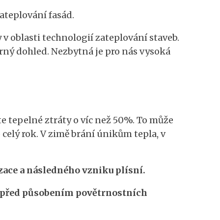
zateplování fasád.
 oblasti technologií zateplování staveb.
rný dohled. Nezbytná je pro nás vysoká
e tepelné ztráty o víc než 50%. To může
elý rok. V zimě brání únikům tepla, v
ace a následného vzniku plísní.
 před působením povětrnostních