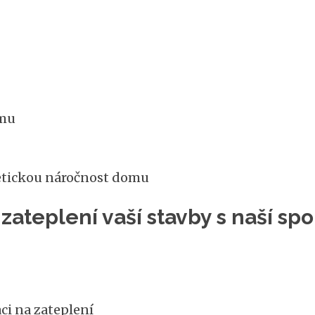
omu
etickou náročnost domu
zateplení vaší stavby s naší s
ci na zateplení