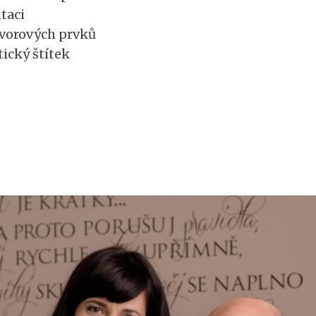
taci
vorových prvků
ický štítek