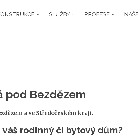
KONSTRUKCE
SLUŽBY
PROFESE
NAŠE
lá pod Bezdězem
ezdězem a ve Středočeském kraji.
si váš rodinný či bytový dům?