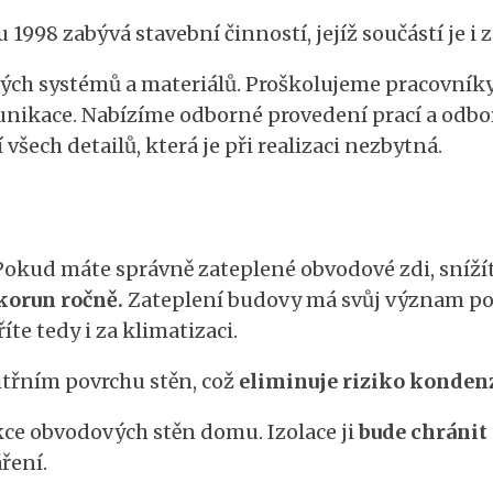
 1998 zabývá stavební činností, jejíž součástí je i 
ch systémů a materiálů. Proškolujeme pracovníky v
munikace. Nabízíme odborné provedení prací a odbo
 všech detailů, která je při realizaci nezbytná.
Pokud máte správně zateplené obvodové zdi, snížít
 korun ročně.
Zateplení budovy má svůj význam po c
íte tedy i za klimatizaci.
nitřním povrchu stěn, což
eliminuje riziko kondenz
ukce obvodových stěn domu. Izolace ji
bude chránit
áření.