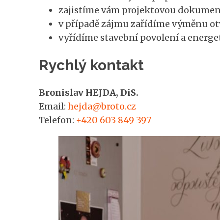
zajistíme vám projektovou dokumen
v případě zájmu zařídíme výměnu ot
vyřídíme stavební povolení a energet
Rychlý kontakt
Bronislav HEJDA, DiS.
Email:
hejda@broto.cz
Telefon:
+420 603 849 397