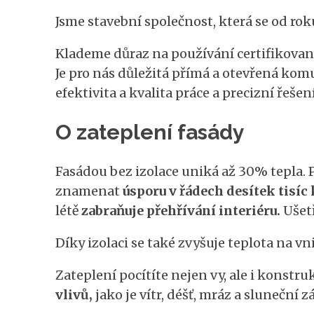
Jsme stavební společnost, která se od roku
Klademe důraz na používání certifikovaný
Je pro nás důležitá přímá a otevřená ko
efektivita a kvalita práce a precizní řešení
O zateplení fasády
Fasádou bez izolace uniká až 30% tepla. 
znamenat
úsporu v řádech desítek tisíc
létě
zabraňuje přehřívání interiéru.
Ušetř
Díky izolaci se také zvyšuje teplota na v
Zateplení pocítíte nejen vy, ale i konstr
vlivů,
jako je vítr, déšť, mráz a sluneční z