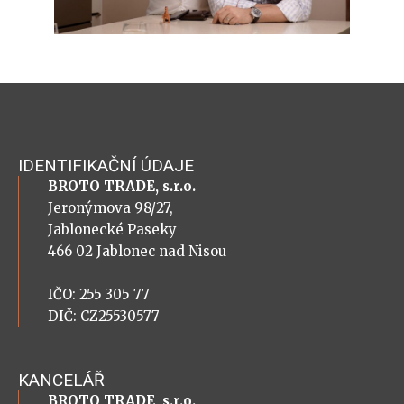
IDENTIFIKAČNÍ ÚDAJE
BROTO TRADE, s.r.o.
Jeronýmova 98/27,
Jablonecké Paseky
466 02 Jablonec nad Nisou
IČO: 255 305 77
DIČ: CZ25530577
KANCELÁŘ
BROTO TRADE, s.r.o.