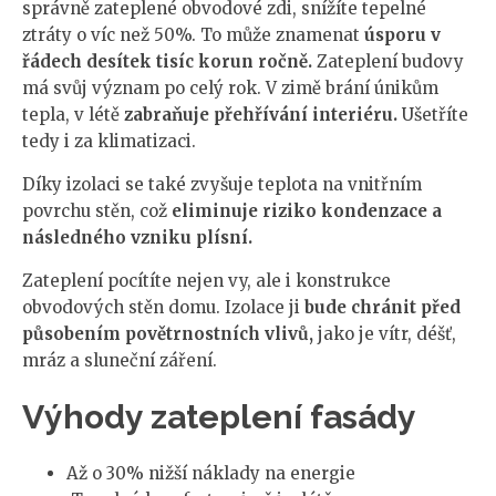
správně zateplené obvodové zdi, snížíte tepelné
ztráty o víc než 50%. To může znamenat
úsporu v
řádech desítek tisíc korun ročně.
Zateplení budovy
má svůj význam po celý rok. V zimě brání únikům
tepla, v létě
zabraňuje přehřívání interiéru.
Ušetříte
tedy i za klimatizaci.
Díky izolaci se také zvyšuje teplota na vnitřním
povrchu stěn, což
eliminuje riziko kondenzace a
následného vzniku plísní.
Zateplení pocítíte nejen vy, ale i konstrukce
obvodových stěn domu. Izolace ji
bude chránit před
působením povětrnostních vlivů,
jako je vítr, déšť,
mráz a sluneční záření.
Výhody zateplení fasády
Až o 30% nižší náklady na energie