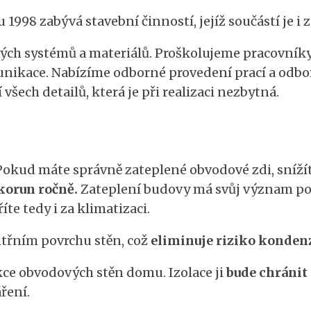
 1998 zabývá stavební činností, jejíž součástí je i 
ch systémů a materiálů. Proškolujeme pracovníky v
munikace. Nabízíme odborné provedení prací a odbo
 všech detailů, která je při realizaci nezbytná.
Pokud máte správně zateplené obvodové zdi, snížít
 korun ročně.
Zateplení budovy má svůj význam po c
íte tedy i za klimatizaci.
nitřním povrchu stěn, což
eliminuje riziko kondenz
ukce obvodových stěn domu. Izolace ji
bude chránit
áření.