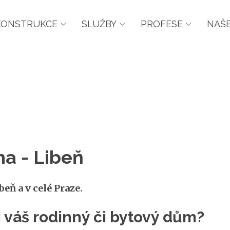
KONSTRUKCE
SLUŽBY
PROFESE
NAŠE
ha - Libeň
eň a v celé Praze.
si váš rodinný či bytový dům?