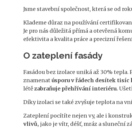
Jsme stavební společnost, která se od roku
Klademe důraz na používání certifikovaný
Je pro nás důležitá přímá a otevřená ko
efektivita a kvalita práce a precizní řešení
O zateplení fasády
Fasádou bez izolace uniká až 30% tepla. 
znamenat
úsporu v řádech desítek tisíc
létě
zabraňuje přehřívání interiéru.
Ušetř
Díky izolaci se také zvyšuje teplota na v
Zateplení pocítíte nejen vy, ale i konstr
vlivů,
jako je vítr, déšť, mráz a sluneční z