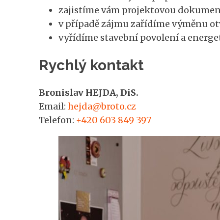
zajistíme vám projektovou dokumen
v případě zájmu zařídíme výměnu ot
vyřídíme stavební povolení a energet
Rychlý kontakt
Bronislav HEJDA, DiS.
Email:
hejda@broto.cz
Telefon:
+420 603 849 397