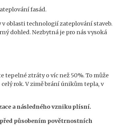
zateplování fasád.
 oblasti technologií zateplování staveb.
rný dohled. Nezbytná je pro nás vysoká
e tepelné ztráty o víc než 50%. To může
elý rok. V zimě brání únikům tepla, v
ace a následného vzniku plísní.
 před působením povětrnostních