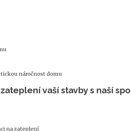
omu
etickou náročnost domu
zateplení vaší stavby s naší s
ci na zateplení