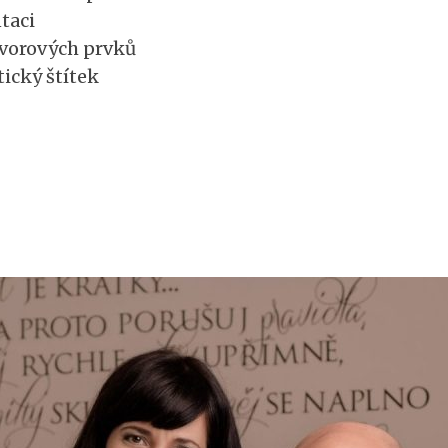
taci
vorových prvků
ický štítek