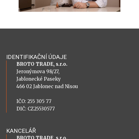
IDENTIFIKAČNÍ ÚDAJE
BROTO TRADE, s.r.o.
Jeronýmova 98/27,
Jablonecké Paseky
466 02 Jablonec nad Nisou
IČO: 255 305 77
DIČ: CZ25530577
KANCELÁŘ
BROTO TRADE, s.r.o.