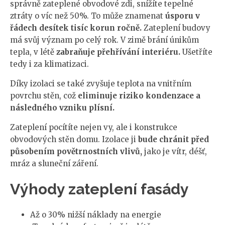
správně zateplené obvodové zdi, snížíte tepelné
ztráty o víc než 50%. To může znamenat
úsporu v
řádech desítek tisíc korun ročně.
Zateplení budovy
má svůj význam po celý rok. V zimě brání únikům
tepla, v létě
zabraňuje přehřívání interiéru.
Ušetříte
tedy i za klimatizaci.
Díky izolaci se také zvyšuje teplota na vnitřním
povrchu stěn, což
eliminuje riziko kondenzace a
následného vzniku plísní.
Zateplení pocítíte nejen vy, ale i konstrukce
obvodových stěn domu. Izolace ji
bude chránit před
působením povětrnostních vlivů,
jako je vítr, déšť,
mráz a sluneční záření.
Výhody zateplení fasády
Až o 30% nižší náklady na energie