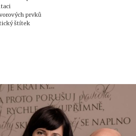
taci
vorových prvků
ický štítek