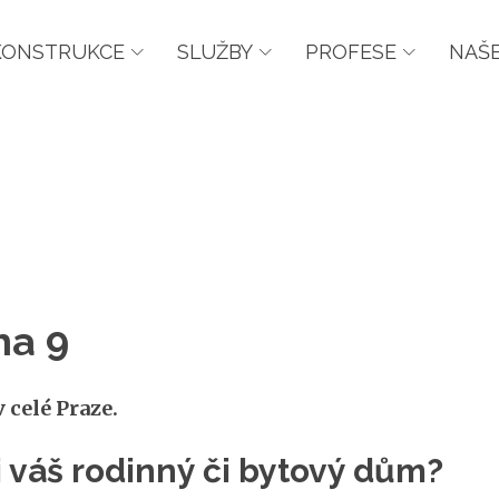
KONSTRUKCE
SLUŽBY
PROFESE
NAŠE
ha 9
 celé Praze.
si váš rodinný či bytový dům?