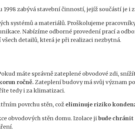
 1998 zabývá stavební činností, jejíž součástí je i 
ch systémů a materiálů. Proškolujeme pracovníky v
munikace. Nabízíme odborné provedení prací a odbo
 všech detailů, která je při realizaci nezbytná.
Pokud máte správně zateplené obvodové zdi, snížít
 korun ročně.
Zateplení budovy má svůj význam po c
íte tedy i za klimatizaci.
nitřním povrchu stěn, což
eliminuje riziko kondenz
ukce obvodových stěn domu. Izolace ji
bude chránit
áření.