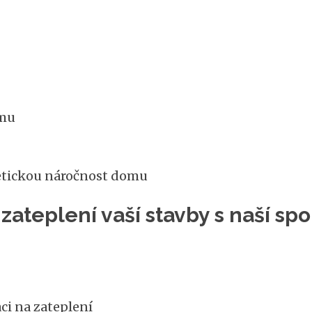
omu
etickou náročnost domu
zateplení vaší stavby s naší s
ci na zateplení