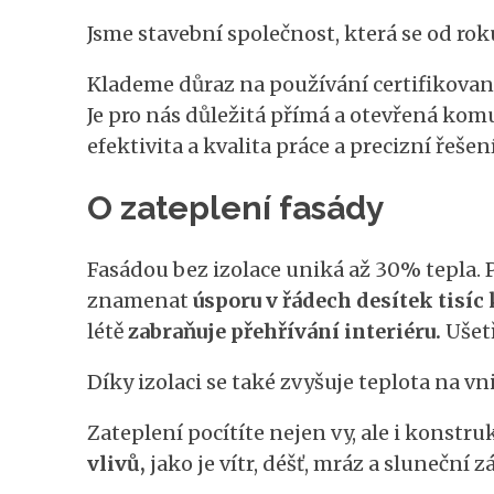
Jsme stavební společnost, která se od roku
Klademe důraz na používání certifikovaný
Je pro nás důležitá přímá a otevřená ko
efektivita a kvalita práce a precizní řešení
O zateplení fasády
Fasádou bez izolace uniká až 30% tepla. 
znamenat
úsporu v řádech desítek tisíc
létě
zabraňuje přehřívání interiéru.
Ušetř
Díky izolaci se také zvyšuje teplota na v
Zateplení pocítíte nejen vy, ale i konstr
vlivů,
jako je vítr, déšť, mráz a sluneční z