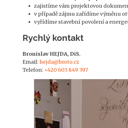
zajistíme vám projektovou dokumen
v případě zájmu zařídíme výměnu ot
vyřídíme stavební povolení a energet
Rychlý kontakt
Bronislav HEJDA, DiS.
Email:
hejda@broto.cz
Telefon:
+420 603 849 397