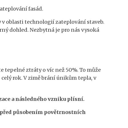
zateplování fasád.
 oblasti technologií zateplování staveb.
rný dohled. Nezbytná je pro nás vysoká
e tepelné ztráty o víc než 50%. To může
elý rok. V zimě brání únikům tepla, v
ace a následného vzniku plísní.
 před působením povětrnostních