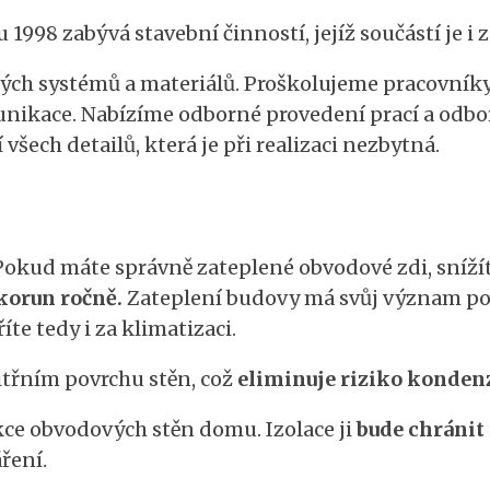
 1998 zabývá stavební činností, jejíž součástí je i 
ch systémů a materiálů. Proškolujeme pracovníky v
munikace. Nabízíme odborné provedení prací a odbo
 všech detailů, která je při realizaci nezbytná.
Pokud máte správně zateplené obvodové zdi, snížít
 korun ročně.
Zateplení budovy má svůj význam po c
íte tedy i za klimatizaci.
nitřním povrchu stěn, což
eliminuje riziko kondenz
ukce obvodových stěn domu. Izolace ji
bude chránit
áření.