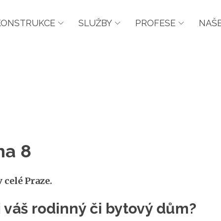
KONSTRUKCE
SLUŽBY
PROFESE
NAŠE
ha 8
 celé Praze.
si váš rodinný či bytový dům?