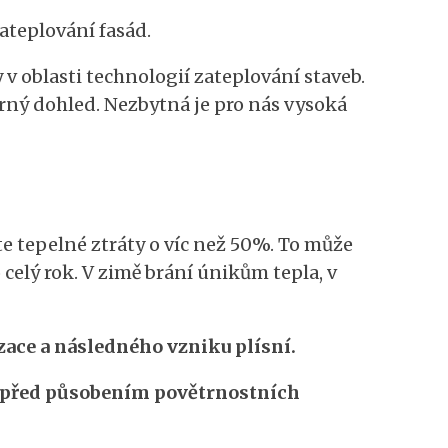
zateplování fasád.
 oblasti technologií zateplování staveb.
rný dohled. Nezbytná je pro nás vysoká
e tepelné ztráty o víc než 50%. To může
elý rok. V zimě brání únikům tepla, v
ace a následného vzniku plísní.
 před působením povětrnostních