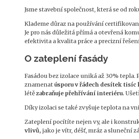
Jsme stavební společnost, která se od roku
Klademe důraz na používání certifikovaný
Je pro nás důležitá přímá a otevřená ko
efektivita a kvalita práce a precizní řešení
O zateplení fasády
Fasádou bez izolace uniká až 30% tepla. 
znamenat
úsporu v řádech desítek tisíc
létě
zabraňuje přehřívání interiéru.
Ušetř
Díky izolaci se také zvyšuje teplota na v
Zateplení pocítíte nejen vy, ale i konstr
vlivů,
jako je vítr, déšť, mráz a sluneční z