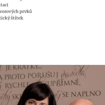
taci
vorových prvků
ický štítek