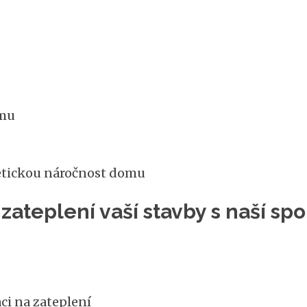
omu
etickou náročnost domu
zateplení vaší stavby s naší s
ci na zateplení