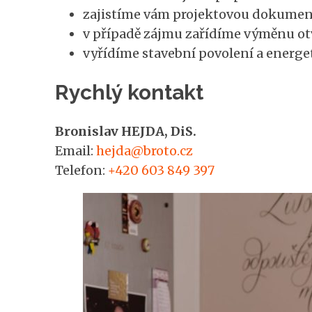
zajistíme vám projektovou dokumen
v případě zájmu zařídíme výměnu ot
vyřídíme stavební povolení a energet
Rychlý kontakt
Bronislav HEJDA, DiS.
Email:
hejda@broto.cz
Telefon:
+420 603 849 397