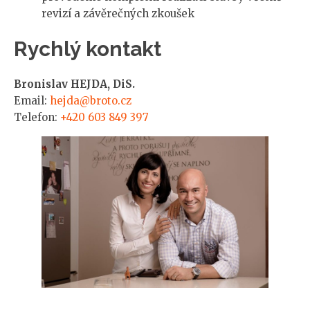
revizí a závěrečných zkoušek
Rychlý kontakt
Bronislav HEJDA, DiS.
Email:
hejda@broto.cz
Telefon:
+420 603 849 397