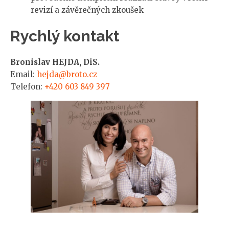
revizí a závěrečných zkoušek
Rychlý kontakt
Bronislav HEJDA, DiS.
Email:
hejda@broto.cz
Telefon:
+420 603 849 397