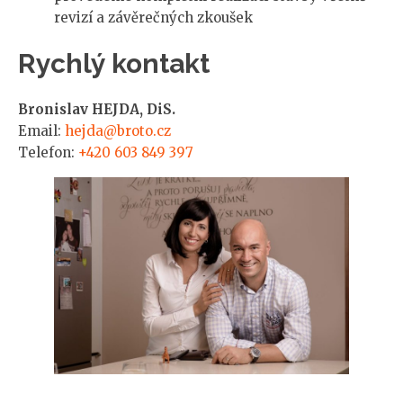
revizí a závěrečných zkoušek
Rychlý kontakt
Bronislav HEJDA, DiS.
Email:
hejda@broto.cz
Telefon:
+420 603 849 397