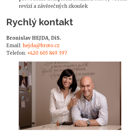
revizí a závěrečných zkoušek
Rychlý kontakt
Bronislav HEJDA, DiS.
Email:
hejda@broto.cz
Telefon:
+420 603 849 397