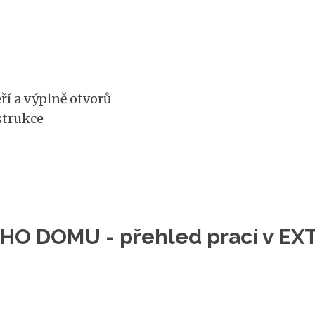
ří a výplně otvorů
strukce
 DOMU - přehled prací v EX