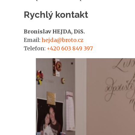
Rychlý kontakt
Bronislav HEJDA, DiS.
Email:
hejda@broto.cz
Telefon:
+420 603 849 397