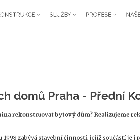
KONSTRUKCE
SLUŽBY
PROFESE
NAŠE
ch domů Praha - Přední K
panina rekonstruovat bytový dům? Realizujeme r
u 1998 zabývá stavební činností, jejíž součástí je 