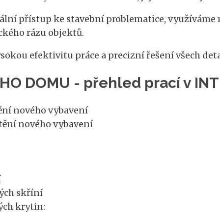
lní přístup ke stavební problematice, využíváme m
ckého rázu objektů.
kou efektivitu práce a precizní řešení všech detail
 DOMU - přehled prací v IN
ění nového vybavení
tění nového vybavení
í
ých skříní
ch krytin: