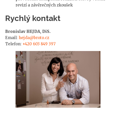
revizí a závěrečných zkoušek
Rychlý kontakt
Bronislav HEJDA, DiS.
Email:
hejda@broto.cz
Telefon:
+420 603 849 397