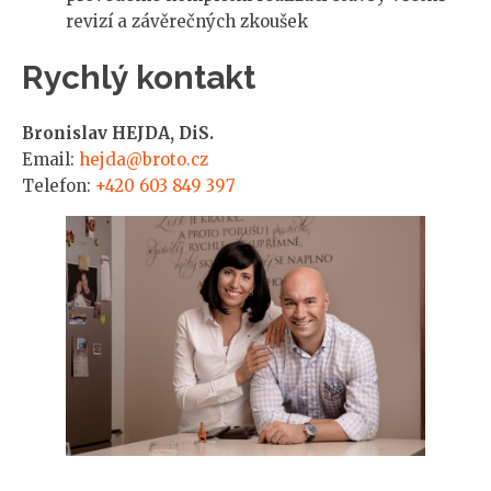
revizí a závěrečných zkoušek
Rychlý kontakt
Bronislav HEJDA, DiS.
Email:
hejda@broto.cz
Telefon:
+420 603 849 397