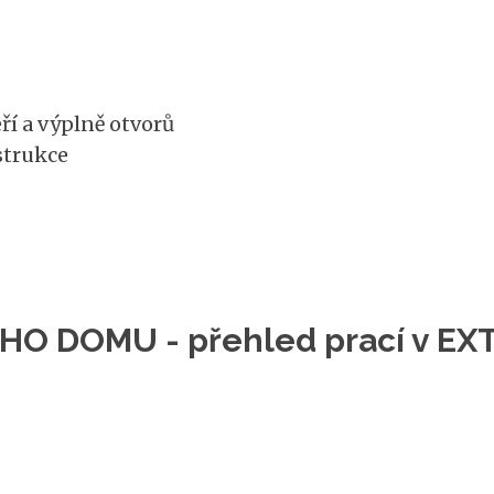
ří a výplně otvorů
strukce
 DOMU - přehled prací v EX