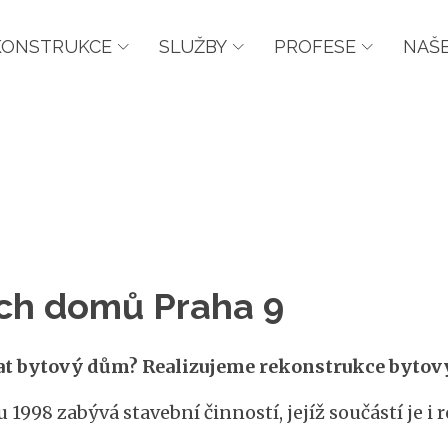
KONSTRUKCE
SLUŽBY
PROFESE
NAŠE
ch domů Praha 9
vat bytový dům? Realizujeme rekonstrukce bytový
u 1998 zabývá stavební činností, jejíž součástí je 