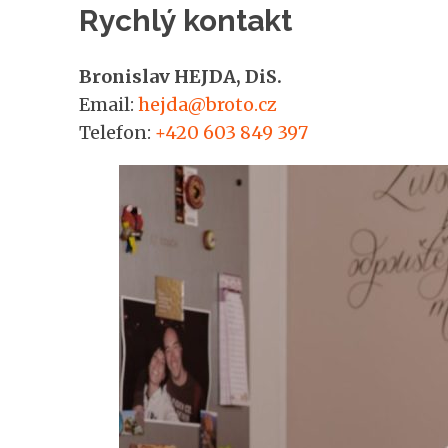
Rychlý kontakt
Bronislav HEJDA, DiS.
Email:
hejda@broto.cz
Telefon:
+420 603 849 397