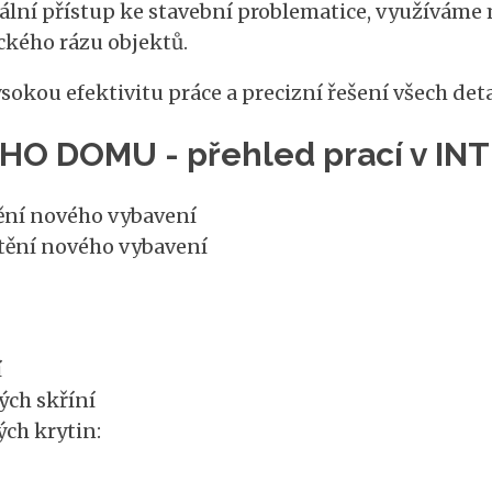
lní přístup ke stavební problematice, využíváme m
ckého rázu objektů.
kou efektivitu práce a precizní řešení všech detail
 DOMU - přehled prací v IN
ění nového vybavení
tění nového vybavení
í
ých skříní
ch krytin: