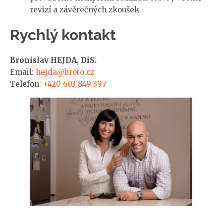
revizí a závěrečných zkoušek
Rychlý kontakt
Bronislav HEJDA, DiS.
Email:
hejda@broto.cz
Telefon:
+420 603 849 397