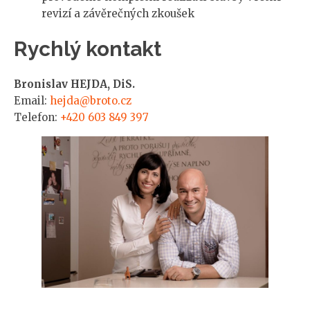
revizí a závěrečných zkoušek
Rychlý kontakt
Bronislav HEJDA, DiS.
Email:
hejda@broto.cz
Telefon:
+420 603 849 397