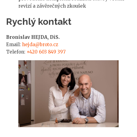
revizí a závěrečných zkoušek
Rychlý kontakt
Bronislav HEJDA, DiS.
Email:
hejda@broto.cz
Telefon:
+420 603 849 397