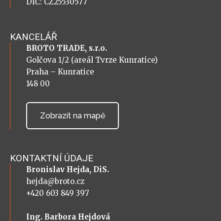
DIČ: CZ25530577
KANCELÁŘ
BROTO TRADE, s.r.o.
Golčova 1/2 (areál Tvrze Kunratice)
Praha – Kunratice
148 00
Zobrazit na mapě
KONTAKTNÍ ÚDAJE
Bronislav Hejda, DiS.
hejda@broto.cz
+420 603 849 397
Ing. Barbora Hejdová