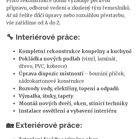
Proto rekonstrukce domu vyžaduje pečlivou
přípravu, odborné vedení a zkušený tým řemeslníků.
Ať už řešíte dílčí úpravy nebo rozsáhlou přestavbu,
vše zařídíme od A do Z.
🔧 Interiérové práce:
Kompletní rekonstrukce koupelny a kuchyně
Pokládka nových podlah
(vinyl, laminát,
dřevo, PVC, koberce)
Úprava dispozic místností
– bourání příček,
sádrokartonové konstrukce
Rozvody vody, elektřiny, topení a odpadů
Výmalba, štuky, tapety
Montáž nových dveří, oken, stínicí techniky
Instalace osvětlení a vybavení interiéru
🏡 Exteriérové práce: