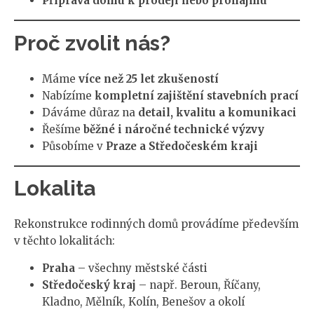
Příprava domu k prodeji nebo pronájmu
Proč zvolit nás?
Máme
více než 25 let zkušeností
Nabízíme
kompletní zajištění stavebních prací
Dáváme důraz na
detail, kvalitu a komunikaci
Řešíme
běžné i náročné technické výzvy
Působíme v
Praze a Středočeském kraji
Lokalita
Rekonstrukce rodinných domů provádíme především
v těchto lokalitách:
Praha
– všechny městské části
Středočeský kraj
– např. Beroun, Říčany,
Kladno, Mělník, Kolín, Benešov a okolí