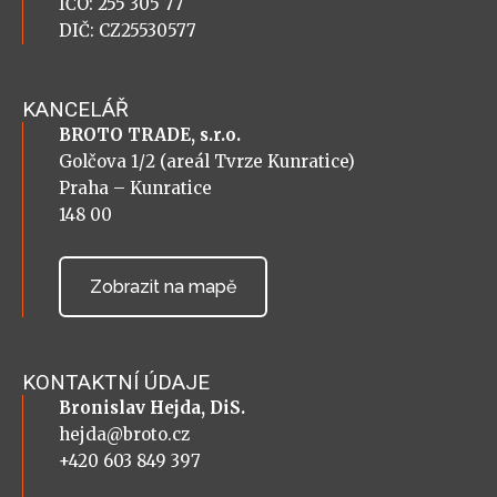
IČO: 255 305 77
DIČ: CZ25530577
KANCELÁŘ
BROTO TRADE, s.r.o.
Golčova 1/2 (areál Tvrze Kunratice)
Praha – Kunratice
148 00
Zobrazit na mapě
KONTAKTNÍ ÚDAJE
Bronislav Hejda, DiS.
hejda@broto.cz
+420 603 849 397