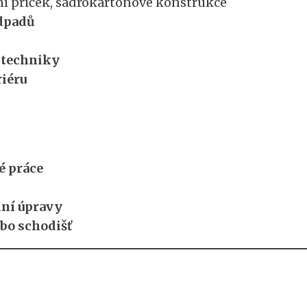
í příček, sádrokartonové konstrukce
odpadů
 techniky
riéru
é práce
nní úpravy
bo schodišť