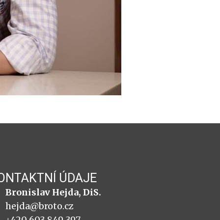
ONTAKTNÍ ÚDAJE
Bronislav Hejda, DiS.
hejda@broto.cz
+420 603 849 397