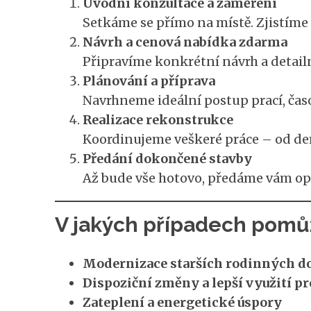
Úvodní konzultace a zaměření
Setkáme se přímo na místě. Zjistíme 
Návrh a cenová nabídka zdarma
Připravíme konkrétní návrh a detail
Plánování a příprava
Navrhneme ideální postup prací, čas
Realizace rekonstrukce
Koordinujeme veškeré práce – od dem
Předání dokončené stavby
Až bude vše hotovo, předáme vám op
V jakých případech pomů
Modernizace starších rodinných 
Dispoziční změny a lepší využití pr
Zateplení a energetické úspory