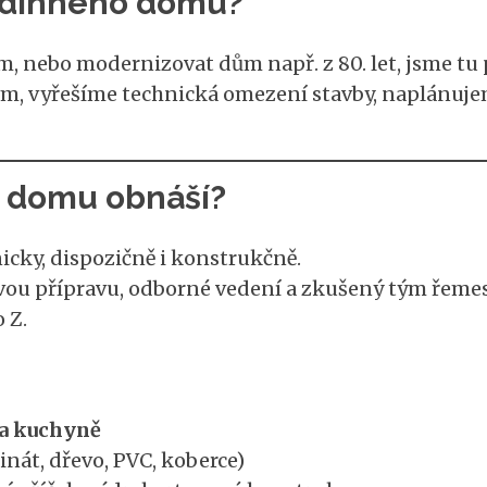
rodinného domu?
ům, nebo modernizovat dům např. z 80. let, jsme t
m, vyřešíme technická omezení stavby, naplánuje
 domu obnáší?
cky, dispozičně i konstrukčně.
ou přípravu, odborné vedení a zkušený tým řemesln
 Z.
a kuchyně
inát, dřevo, PVC, koberce)