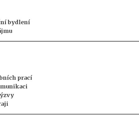
ní bydlení
ájmu
bních prací
komunikaci
výzvy
aji