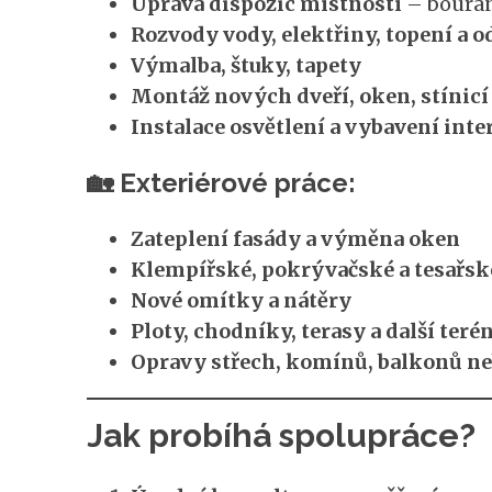
Úprava dispozic místností
– bourán
Rozvody vody, elektřiny, topení a 
Výmalba, štuky, tapety
Montáž nových dveří, oken, stínicí
Instalace osvětlení a vybavení inte
🏡 Exteriérové práce:
Zateplení fasády a výměna oken
Klempířské, pokrývačské a tesařsk
Nové omítky a nátěry
Ploty, chodníky, terasy a další teré
Opravy střech, komínů, balkonů ne
Jak probíhá spolupráce?