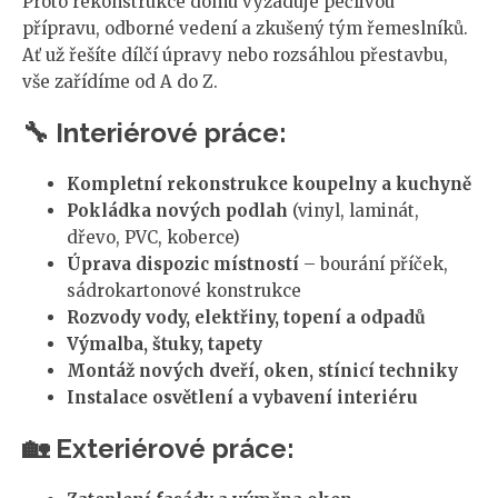
Proto rekonstrukce domu vyžaduje pečlivou
přípravu, odborné vedení a zkušený tým řemeslníků.
Ať už řešíte dílčí úpravy nebo rozsáhlou přestavbu,
vše zařídíme od A do Z.
🔧 Interiérové práce:
Kompletní rekonstrukce koupelny a kuchyně
Pokládka nových podlah
(vinyl, laminát,
dřevo, PVC, koberce)
Úprava dispozic místností
– bourání příček,
sádrokartonové konstrukce
Rozvody vody, elektřiny, topení a odpadů
Výmalba, štuky, tapety
Montáž nových dveří, oken, stínicí techniky
Instalace osvětlení a vybavení interiéru
🏡 Exteriérové práce: