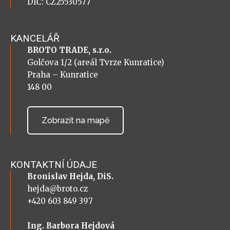
DIČ: CZ25530577
KANCELÁŘ
BROTO TRADE, s.r.o.
Golčova 1/2 (areál Tvrze Kunratice)
Praha – Kunratice
148 00
Zobrazit na mapě
KONTAKTNÍ ÚDAJE
Bronislav Hejda, DiS.
hejda@broto.cz
+420 603 849 397
Ing. Barbora Hejdová