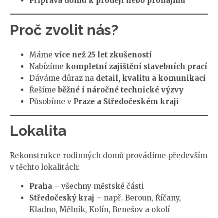
Příprava domu k prodeji nebo pronájmu
Proč zvolit nás?
Máme
více než 25 let zkušeností
Nabízíme
kompletní zajištění stavebních prací
Dáváme důraz na
detail, kvalitu a komunikaci
Řešíme
běžné i náročné technické výzvy
Působíme v
Praze a Středočeském kraji
Lokalita
Rekonstrukce rodinných domů provádíme především
v těchto lokalitách:
Praha
– všechny městské části
Středočeský kraj
– např. Beroun, Říčany,
Kladno, Mělník, Kolín, Benešov a okolí