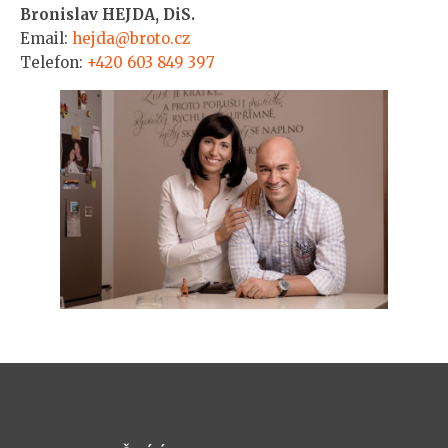
Bronislav HEJDA, DiS.
Email:
hejda@broto.cz
Telefon:
+420 603 849 397