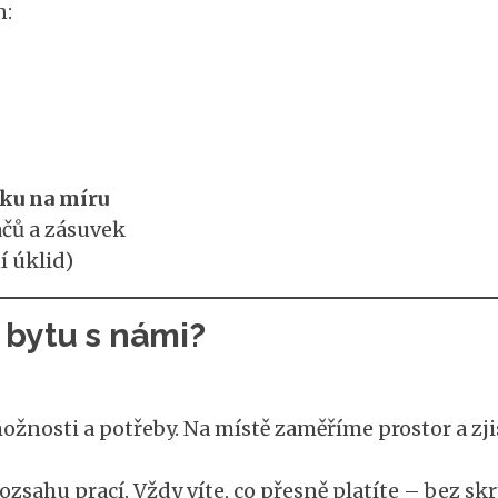
n:
ku na míru
ačů a zásuvek
í úklid)
 bytu s námi?
žnosti a potřeby. Na místě zaměříme prostor a zji
ozsahu prací. Vždy víte, co přesně platíte – bez sk