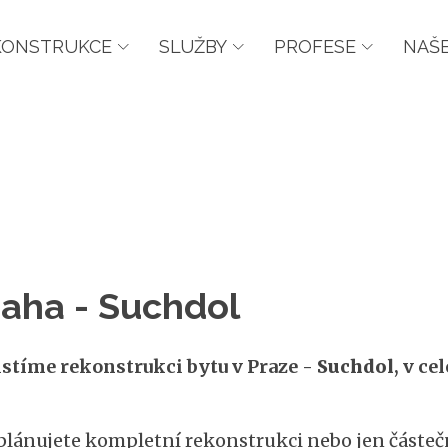
KONSTRUKCE
SLUŽBY
PROFESE
NAŠE
aha - Suchdol
istíme rekonstrukci bytu v Praze -
Suchdol
, v ce
 plánujete kompletní rekonstrukci nebo jen částečn