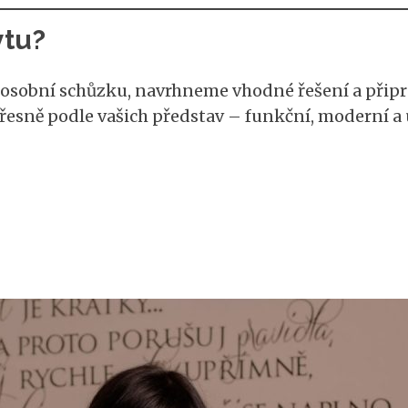
ytu?
e osobní schůzku, navrhneme vhodné řešení a přip
přesně podle vašich představ – funkční, moderní a 