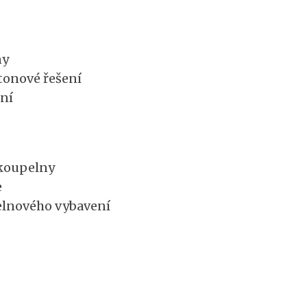
ny
tonové řešení
ení
koupelny
e
elnového vybavení