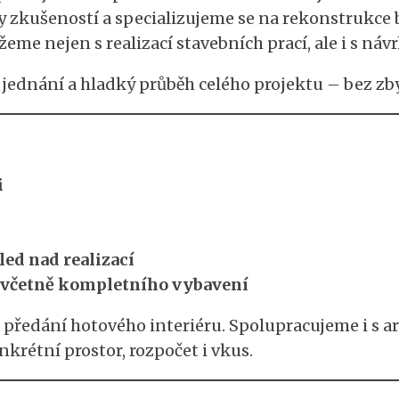
ty zkušeností a specializujeme se na rekonstrukce 
 nejen s realizací stavebních prací, ale i s náv
vé jednání a hladký průběh celého projektu – bez z
i
ed nad realizací
 včetně kompletního vybavení
 předání hotového interiéru. Spolupracujeme i s a
krétní prostor, rozpočet i vkus.