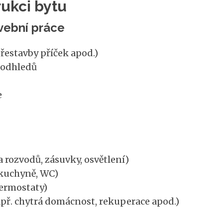
rukci bytu
vební práce
přestavby příček apod.)
podhledů
e
rozvodů, zásuvky, osvětlení)
kuchyně, WC)
termostaty)
př. chytrá domácnost, rekuperace apod.)