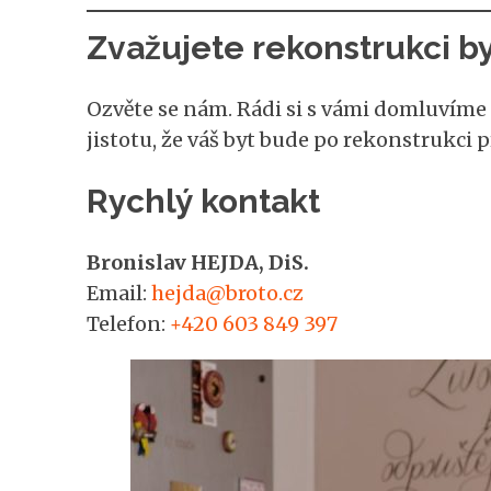
Zvažujete rekonstrukci b
Ozvěte se nám. Rádi si s vámi domluvím
jistotu, že váš byt bude po rekonstrukci 
Rychlý kontakt
Bronislav HEJDA, DiS.
Email:
hejda@broto.cz
Telefon:
+420 603 849 397