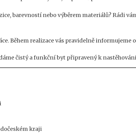
ice, barevností nebo výběrem materiálů? Rádi vám
e. Během realizace vás pravidelně informujeme o
me čistý a funkční byt připravený k nastěhování.
i
edočeském kraji