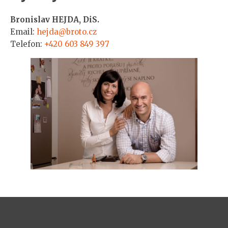
Bronislav HEJDA, DiS.
Email:
hejda@broto.cz
Telefon:
+420 603 849 397