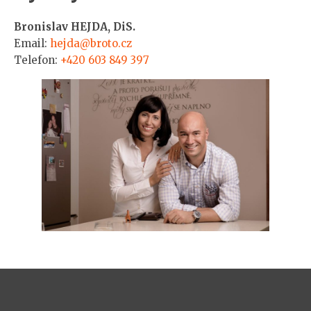
Bronislav HEJDA, DiS.
Email:
hejda@broto.cz
Telefon:
+420 603 849 397