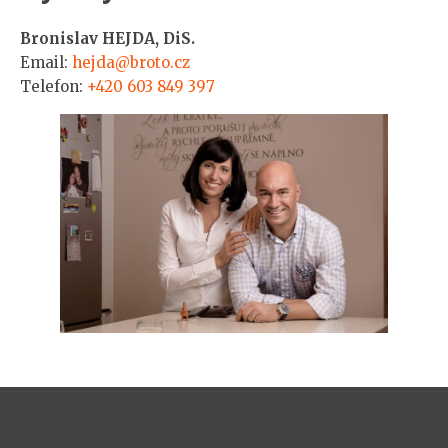
Bronislav HEJDA, DiS.
Email:
hejda@broto.cz
Telefon:
+420 603 849 397