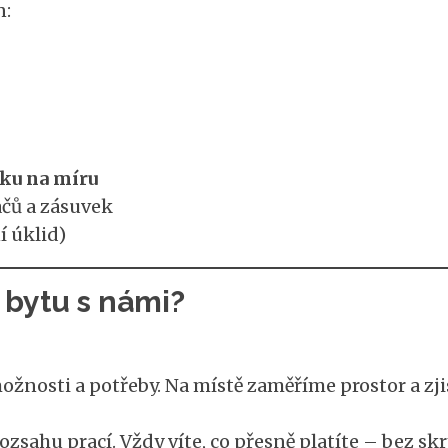
n:
ku na míru
ačů a zásuvek
í úklid)
 bytu s námi?
žnosti a potřeby. Na místě zaměříme prostor a zji
ozsahu prací. Vždy víte, co přesně platíte – bez sk