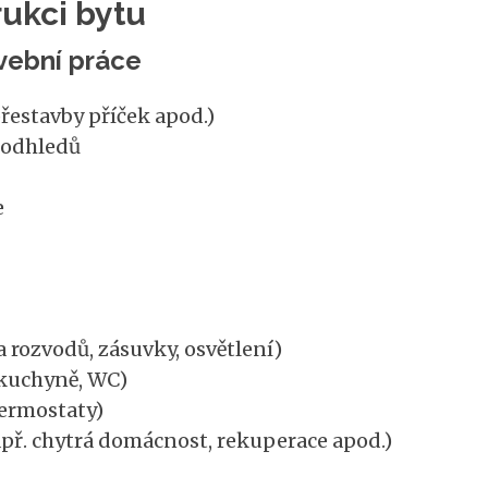
rukci bytu
vební práce
přestavby příček apod.)
podhledů
e
rozvodů, zásuvky, osvětlení)
kuchyně, WC)
termostaty)
př. chytrá domácnost, rekuperace apod.)