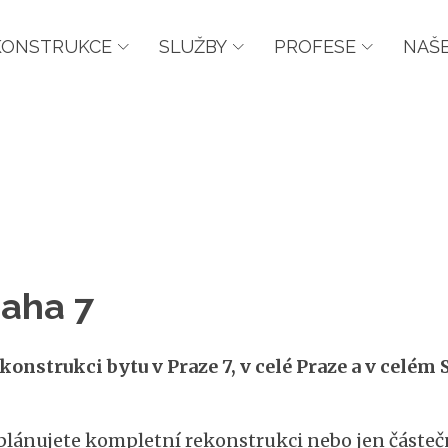
KONSTRUKCE
SLUŽBY
PROFESE
NAŠE
raha 7
konstrukci bytu v Praze 7, v celé Praze a v celé
 plánujete kompletní rekonstrukci nebo jen částečn