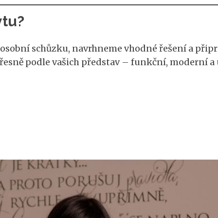
ytu?
e osobní schůzku, navrhneme vhodné řešení a přip
přesně podle vašich představ – funkční, moderní a 