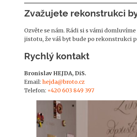
Zvažujete rekonstrukci b
Ozvěte se nám. Rádi si s vámi domluvím
jistotu, že váš byt bude po rekonstrukci 
Rychlý kontakt
Bronislav HEJDA, DiS.
Email:
hejda@broto.cz
Telefon:
+420 603 849 397