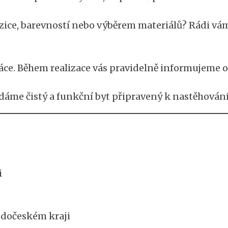
ice, barevností nebo výběrem materiálů? Rádi vám
e. Během realizace vás pravidelně informujeme o
me čistý a funkční byt připravený k nastěhování.
i
edočeském kraji