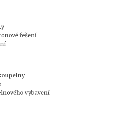
ny
tonové řešení
ení
koupelny
e
elnového vybavení