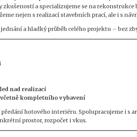
ty zkušeností a specializujeme se na rekonstrukce 
 nejen s realizací stavebních prací, ale i s náv
vé jednání a hladký průběh celého projektu – bez z
i
ed nad realizací
 včetně kompletního vybavení
 předání hotového interiéru. Spolupracujeme i s a
krétní prostor, rozpočet i vkus.