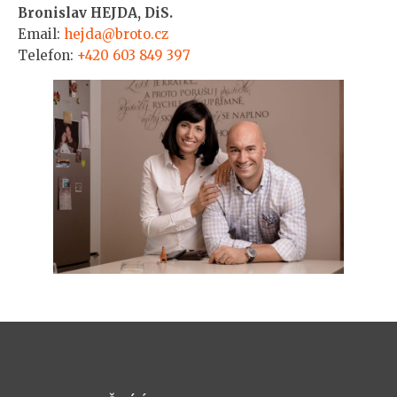
Bronislav HEJDA, DiS.
Email:
hejda@broto.cz
Telefon:
+420 603 849 397